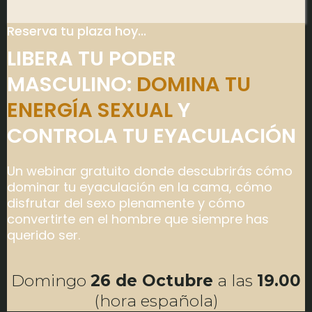
Reserva tu plaza hoy...
LIBERA TU PODER
MASCULINO:
DOMINA TU
ENERGÍA SEXUAL
Y
CONTROLA TU EYACULACIÓN
Un webinar gratuito donde descubrirás cómo
dominar tu eyaculación en la cama, cómo
disfrutar del sexo plenamente y cómo
convertirte en el hombre que siempre has
querido ser.
Domingo
26 de Octubre
a las
19.00
(hora española)